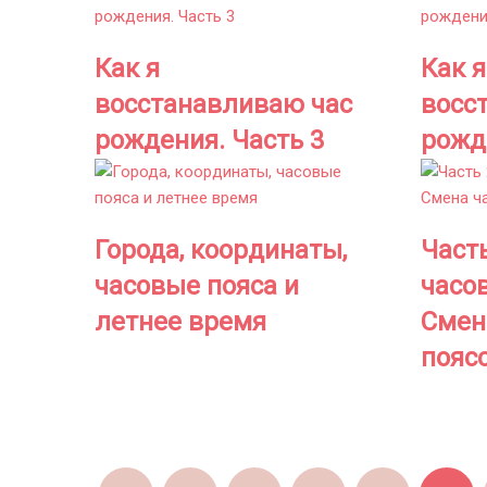
Как я
Как я
восстанавливаю час
восс
рождения. Часть 3
рожд
Города, координаты,
Част
часовые пояса и
часо
летнее время
Смен
поясо