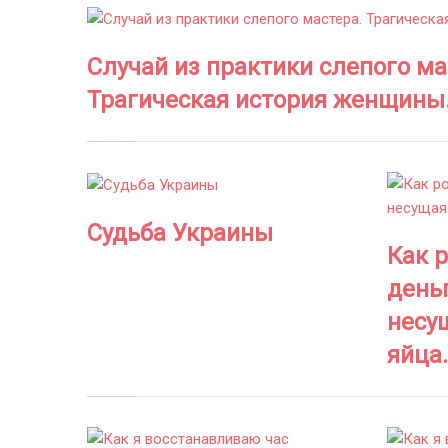
Случай из практики слепого ма
Трагическая история женщины
Судьба Украины
Как 
деньг
несу
яйца.