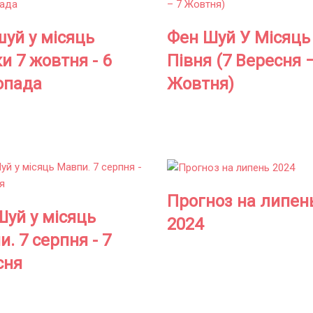
шуй у місяць
Фен Шуй У Місяць
и 7 жовтня - 6
Півня (7 Вересня 
опада
Жовтня)
Прогноз на липен
Шуй у місяць
2024
. 7 серпня - 7
сня