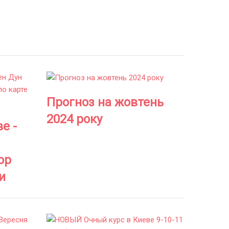
Прогноз на жовтень
2024 року
е -
ор
и