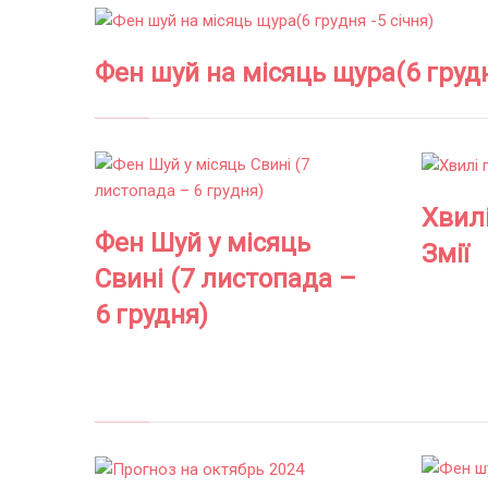
Фен шуй на місяць щура(6 грудн
Хвилі
Фен Шуй у місяць
Змії
Свині (7 листопада –
6 грудня)