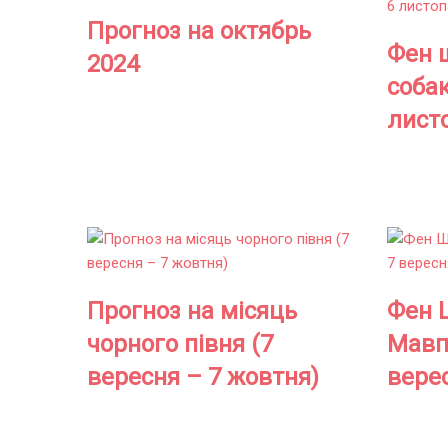
Прогноз на октябрь
Фен 
2024
собак
лист
Прогноз на місяць
Фен 
чорного півня (7
Мавпи
вересня – 7 жовтня)
вере