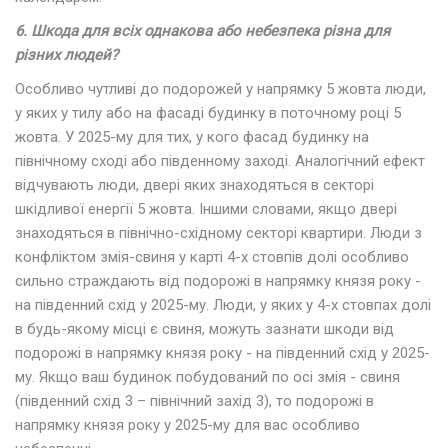
6. Шкода для всіх однакова або небезпека різна для
різних людей?
Особливо чутливі до подорожей у напрямку 5 жовта люди,
у яких у тилу або на фасаді будинку в поточному році 5
жовта. У 2025-му для тих, у кого фасад будинку на
північному сході або південному заході. Аналогічний ефект
відчувають люди, двері яких знаходяться в секторі
шкідливої енергії 5 жовта. Іншими словами, якщо двері
знаходяться в північно-східному секторі квартири. Люди з
конфліктом змія-свиня у карті 4-х стовпів долі особливо
сильно страждають від подорожі в напрямку князя року -
на південний схід у 2025-му. Люди, у яких у 4-х стовпах долі
в будь-якому місці є свиня, можуть зазнати шкоди від
подорожі в напрямку князя року - на південний схід у 2025-
му. Якщо ваш будинок побудований по осі змія - свиня
(південний схід 3 – північний захід 3), то подорожі в
напрямку князя року у 2025-му для вас особливо