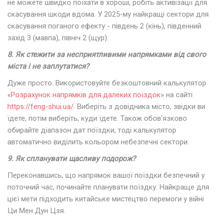
не можете швидко поїхати в хороші, робіть активізації для
скасування шкоди вдома. У 2025-му найкращі сектори для
скасування поганого ефекту - південь 2 (кінь), південний
захід 3 (мавпа), північ 2 (щур).
8. Як стежити за несприятливими напрямками від свого
міста і не заплутатися?
Дуже просто. Використовуйте безкоштовний калькулятор
«
Розрахунок напрямків для далеких поїздок
» на сайті
https://feng-shui.ua/
. Виберіть з довідника місто, звідки ви
їдете, потім виберіть, куди їдете. Також обов'язково
обирайте діапазон дат поїздки, тоді калькулятор
автоматично виділить кольором небезпечні сектори.
9. Як спланувати щасливу подорож?
Переконавшись, що напрямок вашої поїздки безпечний у
поточний час, починайте планувати поїздку. Найкраще для
цієї мети підходить китайське мистецтво перемоги у війні
Ци Мен Дун Цзя.