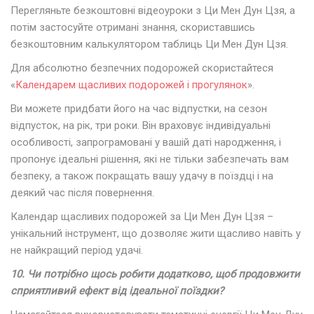
Перегляньте безкоштовні відеоуроки з Ци Мен Дун Цзя, а
потім застосуйте отримані знання, скориставшись
безкоштовним калькулятором таблиць Ци Мен Дун Цзя.
Для абсолютно безпечних подорожей скористайтеся
«
Календарем щасливих подорожей і прогулянок
».
Ви можете придбати його на час відпустки, на сезон
відпусток, на рік, три роки. Він враховує індивідуальні
особливості, запрограмовані у вашій даті народження, і
пропонує ідеальні рішення, які не тільки забезпечать вам
безпеку, а також покращать вашу удачу в поїздці і на
деякий час після повернення.
Календар щасливих подорожей за Ци Мен Дун Цзя –
унікальний інструмент, що дозволяє жити щасливо навіть у
не найкращий період удачі.
10. Чи потрібно щось робити додатково, щоб продовжити
сприятливий ефект від ідеальної поїздки?