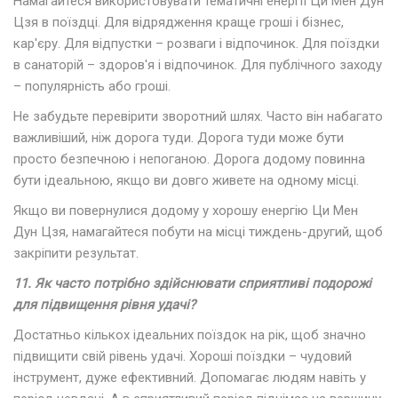
Намагайтеся використовувати тематичні енергії Ци Мен Дун
Цзя в поїздці. Для відрядження краще гроші і бізнес,
кар'єру. Для відпустки – розваги і відпочинок. Для поїздки
в санаторій – здоров'я і відпочинок. Для публічного заходу
– популярність або гроші.
Не забудьте перевірити зворотний шлях. Часто він набагато
важливіший, ніж дорога туди. Дорога туди може бути
просто безпечною і непоганою. Дорога додому повинна
бути ідеальною, якщо ви довго живете на одному місці.
Якщо ви повернулися додому у хорошу енергію Ци Мен
Дун Цзя, намагайтеся побути на місці тиждень-другий, щоб
закріпити результат.
11. Як часто потрібно здійснювати сприятливі подорожі
для підвищення рівня удачі?
Достатньо кількох ідеальних поїздок на рік, щоб значно
підвищити свій рівень удачі. Хороші поїздки – чудовий
інструмент, дуже ефективний. Допомагає людям навіть у