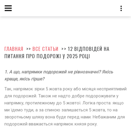
ГЛАВНАЯ
>>
ВСЕ СТАТЬИ
>> 12 ВІДПОВІДЕЙ НА
ПИТАННЯ ПРО ПОДОРОЖІ У 2025 РОЦІ
1.
А що, напрямки подорожей не рівнозначні? Якісь
краще, якісь гірше?
Так, напрямок зірки 5 жовта року або місяця несприятливий
для подорожей. Також не надто добре подорожувати у
напрямку, протилежному до 5 жовтої. Логіка проста: якщо
ми їдемо туди, а за спиною залишається 5 жовта, то на
зворотньому шляху вона буде перед нами. Небажаним для
подорожей вважається напрямок князя року.