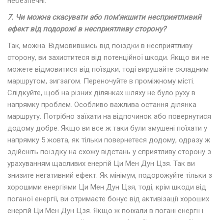
небезпечні.
7. Чи можна скасувати або пом'якшити несприятливий
ефект від подорожі в несприятливу сторону?
Так, можна. Відмовившись від поїздки в несприятливу
сторону, ви захиститеся від потенційної шкоди. Якщо ви не
можете відмовитися від поїздки, тоді вирушайте складним
маршрутом, зигзагом. Переночуйте в проміжному місті.
Слідкуйте, щоб на різних ділянках шляху не було руху в
напрямку проблем. Особливо важлива остання ділянка
маршруту. Потрібно заїхати на відпочинок або повернутися
додому добре. Якщо ви все ж таки були змушені поїхати у
напрямку 5 жовта, як тільки повернетеся додому, одразу ж
здійсніть поїздку на схожу відстань у сприятливу сторону з
урахуванням щасливих енергій Ци Мен Дун Цзя. Так ви
знизите негативний ефект. Як мінімум, подорожуйте тільки з
хорошими енергіями Ци Мен Дун Цзя, тоді, крім шкоди від
поганої енергії, ви отримаєте бонус від активізації хороших
енергій Ци Мен Дун Цзя. Якщо ж поїхали в погані енергії і