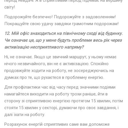
період невдачі. А в сприятливий період піднімає на вершину
світу!
Подорожуйте безпечно! Подорожуйте з задоволенням!
Покращуйте свою удачу завдяки грамотним подорожам!
12. Мій офіс знаходиться на північному сході від будинку.
Чи означає це, що у мене будуть проблеми весь рік через
активізацію несприятливого напряму?
Ні, не означає. Якщо це звичний маршрут, у ньому немає
нічого незвичайного, він не є активізацією. Спокійно
продовжуйте ходити на роботу, не зосереджуючись на
думках про те, що рухаєтеся в проблемну енергію.
Для профілактики час від часу перед значними подіями
намагайтеся виходити на роботу трохи раніше, йти в
сторону зі сприятливою енергією протягом 15 хвилин, потім
стояти 15 хвилин у секторі, думаючи про своє завдання, і
далі їхати на роботу.
Розрахунок енергій сприятливих саме вам допоможе