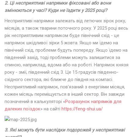
2. Ці несприятливі напрямки фіксовані або вони
змінюються у часі? Куди не їздити у 2025 році?
Несприятливі напрямки залежать від летючих зірок року,
місяців, а також тварини поточного року. У 2025 році весь
рік несприятливим напрямком буде північний схід - це
напрямок шкідливої зірки 5 жовта. Якщо ми їдемо на
північний схід, проблеми будуть попереду. Якщо їдемо на
південний захід, тоді проблеми можуть залишитися за
спиною, наприклад, вдома або на роботі. Напрямок князя
року - змії, південний схід 3. Це 15 градусів південно-
східного сектора, які ближче до півдня на компасі.
Несприятливий напрямок, пов'язаний з енергіями місяця,
кожен місяць переміщується в інший сектор. Він завжди
позначений в калькуляторі «
Розрахунок напрямків для
далеких поїздок
» на сайті
https://feng-shui.ua/
3. Які можуть бути наслідки подорожей у несприятливі