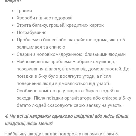
енергії?
Травми
Хвороби під час подорожі
Втрата багажу, грошей, кредитних карток
Пограбування
Проблеми в бізнесі або шахрайство вдома, якщо 5
залишилася за спиною
Сварки з чоловіком/дружиною, близькими людьми
Найпоширеніша проблема – обрив комунікації,
переривання діалогу, відмова від домовленостей. До
поїздки в 5-ку було досягнуто угоди, а після
повернення люди відмовляються від участі.
Особливо помітно це у тих, хто збирає людей на
заходи. Після поїздки організатора або спікера в 5-ку
багато людей скасовують свою заявку на участь.
4. Чи всі ці напрямки однаково шкідливі або якісь більш
шкідливі, якісь менш?
Найбільшу шкоду завдає подорож у напрямку зірки 5