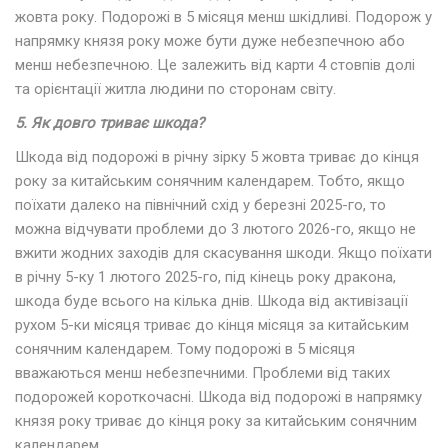
жовта року. Подорожі в 5 місяця менш шкідливі. Подорож у
напрямку князя року може бути дуже небезпечною або
менш небезпечною. Це залежить від карти 4 стовпів долі
та орієнтації житла людини по сторонам світу.
5. Як довго триває шкода?
Шкода від подорожі в річну зірку 5 жовта триває до кінця
року за китайським сонячним календарем. Тобто, якщо
поїхати далеко на північний схід у березні 2025-го, то
можна відчувати проблеми до 3 лютого 2026-го, якщо не
вжити жодних заходів для скасування шкоди. Якщо поїхати
в річну 5-ку 1 лютого 2025-го, під кінець року дракона,
шкода буде всього на кілька днів. Шкода від активізації
рухом 5-ки місяця триває до кінця місяця за китайським
сонячним календарем. Тому подорожі в 5 місяця
вважаються менш небезпечними. Проблеми від таких
подорожей короткочасні. Шкода від подорожі в напрямку
князя року триває до кінця року за китайським сонячним
календарем.