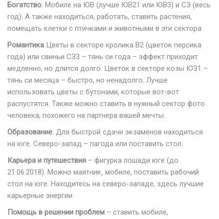
Богатство
. Мобиле на ЮВ (лучше ЮВ21 или ЮВ3) и СЗ (весь
год). А также находиться, работать, ставить растения,
помещать клетки с птичками и животными в эти сектора.
Романтика
Цветы в секторе кролика В2 (цветок персика
года) или свиньи СЗ3 – тянь си года – эффект приходит
медленно, но длится долго. Цветок в секторе козы ЮЗ1 –
тянь си месяца – быстро, но ненадолго. Лучше
использовать цветы с бутонами, которые вот-вот
распустятся. Также можно ставить в нужный сектор фото
человека, похожего на партнера вашей мечты.
Образование
. Для быстрой сдачи экзаменов находиться
на юге. Северо-запад – пагода или поставить стол.
Карьера и путешествия
– фигурка лошади юге (до
21.06.2018). Можно маятник¸ мобиле, поставить рабочий
стол на юге. Находитесь на северо-западе, здесь лучшие
карьерные энергии.
Помощь в решении проблем
– ставить мобиле,