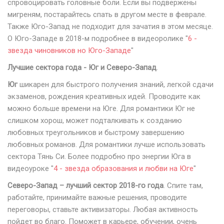
спровоцировать головные боли. Если вы подвержены
мигреням, постарайтесь спать в другом месте в феврале.
Также Юго-Запад не подходит для зачатия в этом месяце.
О Юго-Западе в 2018-м подробнее в видеоролике "
6 -
звезда чиновников но Юго-Западе
"
Лучшие сектора года - Юг и Северо-Запад
.
Юг
шикарен для быстрого получения знаний, легкой сдачи
экзаменов, рождения креативных идей. Проводите как
можно больше времени на Юге. Для романтики Юг не
слишком хорош, может подталкивать к созданию
любовных треугольников и быстрому завершению
любовных романов. Для романтики лучше использовать
сектора Тянь Си. Более подробно про энергии Юга в
видеоуроке "
4 - звезда образования и любви на Юге
"
Северо-Запад – лучший сектор 2018-го года
. Спите там,
работайте, принимайте важные решения, проводите
переговоры, ставьте активизаторы. Любая активность
пойдет во благо. Поможет в карьере, обучении, очень