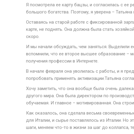
Я посмотрела ее карту бацзы, и согласилась с ее 
большого богатства. Поэтому, я уверена – Татьяна 
Оставаясь на старой работе с фиксированной зарпла
карте, не поднять. Она должна была стать хозяйкой
скоро.
И мы начали обсуждать, чем заняться. Выделили е
вспомнили, что ее второе высшее образование – м
получения профессии в Интернете.
В начале февраля она уволилась с работы, и я пр
попробовать применять активизации.Татьяна согла
Хочу заметить, что она вообще была очень далека
другого мира. Она была директором по производств
обучаемая. И главное – мотивированная. Она стро
Как оказалось, она сделала весьма своевременны
для Италии, и сырье поставлялось из Италии. Но 
шаги, меняем что-то в жизни за шаг до коллапса, 