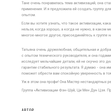
Тане очень понравилась тема активизаций, она ст
применения. И я предложила ей создать группу дл
опытом.
Если вы хотите узнать, что такое активизации, кака
нельзя, когда хорошо, а когда не нужно, в каком м
многое-многое другое, присоединяйтесь к группе н
Татьяна очень дружелюбная, общительная и добрая
с опытом технического руководителя, и она годами
исследует мельчайшие детали, ей не скучно это д
гарантии стабильного результата. Я думаю - она и
поможет обрести вам спокойную уверенность в том
Уж в этом она профи! Она Мастер нестандартных р
Группа «Активизации Фэн-Шуй, Ци Мен Дун Цзя. П
АВТОР