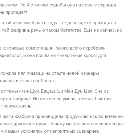
решением. По 4 столпам судьбы она на пороге периода
не пропадет!
той и премией раз в году - те деньги, что приходят в
 той фабрики, речь о таком богатстве. Еще не сейчас, но
е ключевые компетенции, много всего перебрали,
аркетолог, и она пошла на 4-месячные курсы для
едложила для помощи на старте новой карьеры
силась и стала пробовать.
 от темы Фэн-Шуй, Бацзы, Ци Мен Дун Цзя. Она из
у на фабрике. Но она очень умная, цепкая, быстро
ит новую жизнь!
е шаги. Фабрика производила продукцию исключительно
это уже другая история. Почему мы делаем своевременные
тем самым уклоняясь от неприятных сценариев.