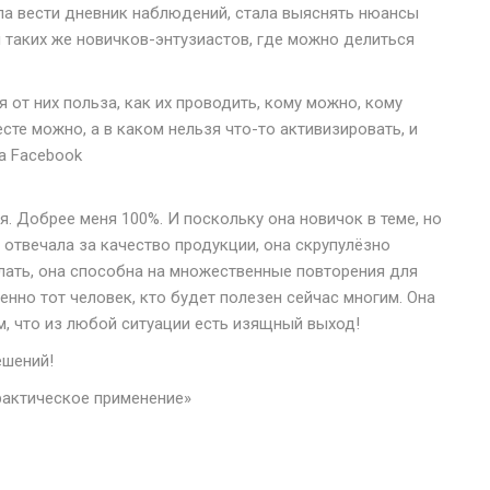
ала вести дневник наблюдений, стала выяснять нюансы
я таких же новичков-энтузиастов, где можно делиться
я от них польза, как их проводить, кому можно, кому
есте можно, а в каком нельзя что-то активизировать, и
а Facebook
. Добрее меня 100%. И поскольку она новичок в теме, но
 отвечала за качество продукции, она скрупулёзно
елать, она способна на множественные повторения для
менно тот человек, кто будет полезен сейчас многим. Она
, что из любой ситуации есть изящный выход!
ешений!
рактическое применение»