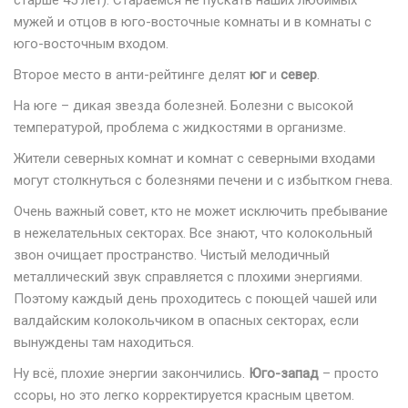
старше 45 лет). Стараемся не пускать наших любимых
мужей и отцов в юго-восточные комнаты и в комнаты с
юго-восточным входом.
Второе место в анти-рейтинге делят
юг
и
север
.
На юге – дикая звезда болезней. Болезни с высокой
температурой, проблема с жидкостями в организме.
Жители северных комнат и комнат с северными входами
могут столкнуться с болезнями печени и с избытком гнева.
Очень важный совет, кто не может исключить пребывание
в нежелательных секторах. Все знают, что колокольный
звон очищает пространство. Чистый мелодичный
металлический звук справляется с плохими энергиями.
Поэтому каждый день проходитесь с поющей чашей или
валдайским колокольчиком в опасных секторах, если
вынуждены там находиться.
Ну всё, плохие энергии закончились.
Юго-запад
– просто
ссоры, но это легко корректируется красным цветом.