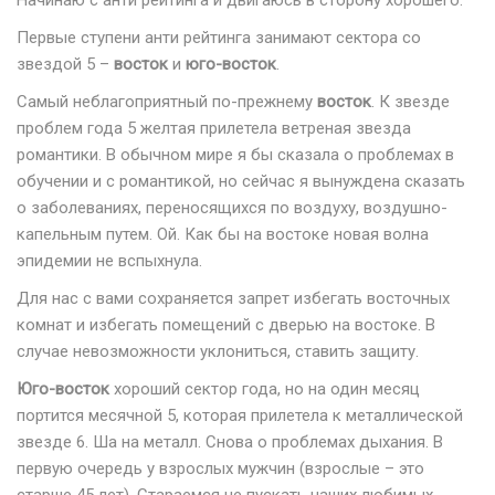
Начинаю с анти рейтинга и двигаюсь в сторону хорошего.
Первые ступени анти рейтинга занимают сектора со
звездой 5 –
восток
и
юго-восток
.
Самый неблагоприятный по-прежнему
восток
. К звезде
проблем года 5 желтая прилетела ветреная звезда
романтики. В обычном мире я бы сказала о проблемах в
обучении и с романтикой, но сейчас я вынуждена сказать
о заболеваниях, переносящихся по воздуху, воздушно-
капельным путем. Ой. Как бы на востоке новая волна
эпидемии не вспыхнула.
Для нас с вами сохраняется запрет избегать восточных
комнат и избегать помещений с дверью на востоке. В
случае невозможности уклониться, ставить защиту.
Юго-восток
хороший сектор года, но на один месяц
портится месячной 5, которая прилетела к металлической
звезде 6. Ша на металл. Снова о проблемах дыхания. В
первую очередь у взрослых мужчин (взрослые – это