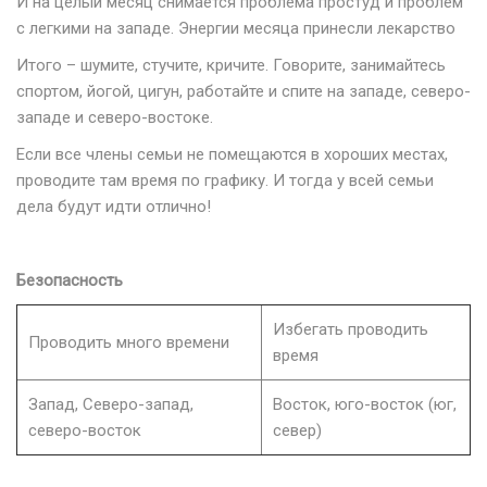
И на целый месяц снимается проблема простуд и проблем
с легкими на западе. Энергии месяца принесли лекарство
Итого – шумите, стучите, кричите. Говорите, занимайтесь
спортом, йогой, цигун, работайте и спите на западе, северо-
западе и северо-востоке.
Если все члены семьи не помещаются в хороших местах,
проводите там время по графику. И тогда у всей семьи
дела будут идти отлично!
Безопасность
Избегать проводить
Проводить много времени
время
Запад, Северо-запад,
Восток, юго-восток (юг,
северо-восток
север)