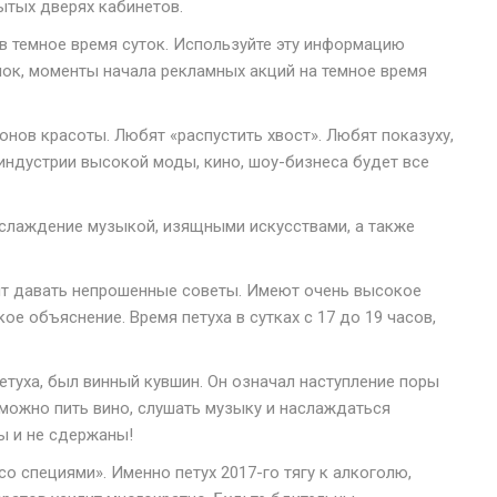
ытых дверях кабинетов.
в темное время суток. Используйте эту информацию
нок, моменты начала рекламных акций на темное время
онов красоты. Любят «распустить хвост». Любят показуху,
 индустрии высокой моды, кино, шоу-бизнеса будет все
аслаждение музыкой, изящными искусствами, а также
бят давать непрошенные советы. Имеют очень высокое
ое объяснение. Время петуха в сутках с 17 до 19 часов,
етуха, был винный кувшин. Он означал наступление поры
 можно пить вино, слушать музыку и наслаждаться
ы и не сдержаны!
со специями». Именно петух 2017-го тягу к алкоголю,