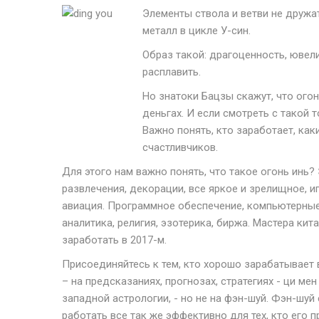
Элементы ствола и ветви не дружа
металл в цикле У-син.
Образ такой: драгоценность, ювел
расплавить.
Но знатоки Бацзы скажут, что ого
деньгах. И если смотреть с такой 
Важно понять, кто заработает, как
счастливчиков.
Для этого нам важно понять, что такое огонь инь?
развлечения, декорации, все яркое и зрелищное, и
авиация. Программное обеспечение, компьютерные т
аналитика, религия, эзотерика, биржа. Мастера ки
заработать в 2017-м.
Присоединяйтесь к тем, кто хорошо зарабатывает 
– на предсказаниях, прогнозах, стратегиях - ци мен
западной астрологии, - но не на фэн-шуй. Фэн-шу
работать все так же эффективно для тех, кто его 