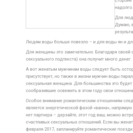
стороне
надолго
Для люде
Думаю, 
результа
Людям воды больше повезло – и для воды ян и для
Для женщины это замечательно. Благодаря своей с
сексуального подтекста) она получит много денег.
А вот женатым мужчинам воды следует быть остор
присутствует, но также в жизни мужчин воды парал
сексуальная женщина. Для большинства это будет
сообразившие освежить в этом году свои отношени
Особое внимание романтическим отношениям следу
является энергетической фазой «ванна», напрямую
нет партнера – дерзайте, этот год ваш, можно вст
счастливых сексуальных отношений. Если вы женат
февраля 2017, запланируйте романтические поездки