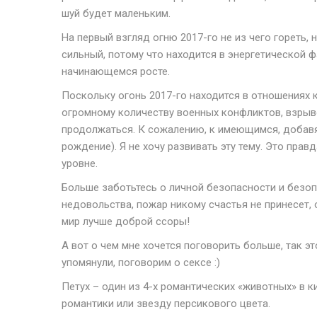
шуй будет маленьким.
На первый взгляд огню 2017-го не из чего гореть, н
сильный, потому что находится в энергетической ф
начинающемся росте.
Поскольку огонь 2017-го находится в отношениях 
огромному количеству военных конфликтов, взрыво
продолжаться. К сожалению, к имеющимся, добавя
рождение). Я не хочу развивать эту тему. Это пра
уровне.
Больше заботьтесь о личной безопасности и безоп
недовольства, пожар никому счастья не принесет,
мир лучше доброй ссоры!
А вот о чем мне хочется поговорить больше, так э
упомянули, поговорим о сексе :)
Петух – один из 4-х романтических «животных» в 
романтики или звезду персикового цвета.