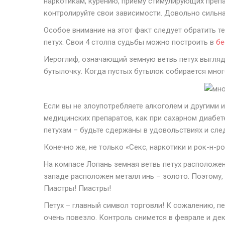
наркотикам, курению, приему стимулирующих препа
контролируйте свои зависимости. Довольно сильна
Особое внимание на этот факт следует обратить те
петух. Свои 4 столпа судьбы можно построить в
бе
Иероглиф, означающий земную ветвь петух выгляди
бутылочку. Когда пустых бутылок собирается много
Если вы не злоупотребляете алкоголем и другими 
медицинских препаратов, как при сахарном диабете
петухам – будьте сдержаны в удовольствиях и сле
Конечно же, не только «Секс, наркотики и рок-н-р
На компасе Лопань земная ветвь петух расположен
западе расположен металл инь – золото. Поэтому, 
Пиастры! Пиастры!
Петух – главный символ торговли! К сожалению, пе
очень повезло. Контроль снимется в феврале и дек