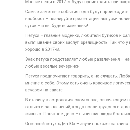
Многие вещи в 2017-м будут происходить при закр
Самые заметные события года будут происходить 
наоборот – планируйте презентации, выпуски нови
суток – и вы будете замечены!
Петухи – главные модники, любители бутиков и сал
выпячивание своих заслуг, зрелищность. Так что у
хорошо в 2017-м.
Знак петуха представляет любые развлечения – н
любые веселые вечеринки.
Петухи предпочитают говорить, а не слушать. Лю
мнение о себе. Этому есть очень красивое логическ
вечером на закате.
В старину в астрологическом знаке, означающем п
отдыха и развлечений, когда после трудового дня
жизнью. Понятное дело – выпившие люди болтлив
Огненный петух «Дин Ю» – звучит похоже на «вино 