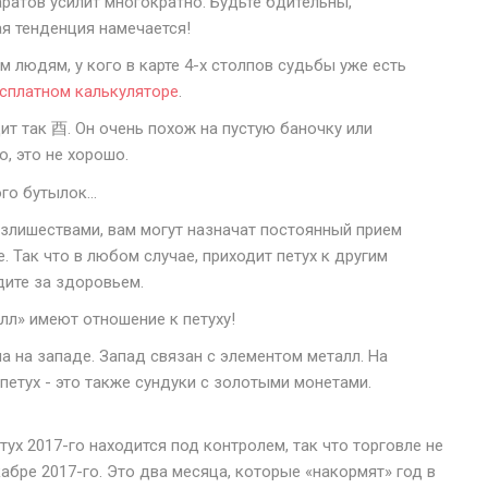
ратов усилит многократно. Будьте бдительны,
я тенденция намечается!
м людям, у кого в карте 4-х столпов судьбы уже есть
сплатном калькуляторе
.
т так 酉. Он очень похож на пустую баночку или
, это не хорошо.
излишествами, вам могут назначат постоянный прием
. Так что в любом случае, приходит петух к другим
дите за здоровьем.
олл» имеют отношение к петуху!
а на западе. Запад связан с элементом металл. На
петух - это также сундуки с золотыми монетами.
тух 2017-го находится под контролем, так что торговле не
абре 2017-го. Это два месяца, которые «накормят» год в