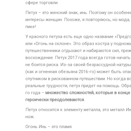
сфере торговли.
Петух – это женский знак, инь. Поэтому он особе
интересы женщин. Похоже, я повторяюсь, но мода,
пике!
У красного петуха есть еще одно название «Предг
или «Огонь на склоне». Это образ костра у подножи
путешественники отдыхают и набираются сил, пре
восхождение. Петух 2017 года всегда готов начат
не боится риска. Из-за своей безрассудной натуры
(как и огненная обезьяна 2016-го) может быть оп
спутником в рискованном путешествии. Но когда в
реальные трудности, петух придет на помощь. Обра
го года –
множество сложностей, которые в конце
героически преодолеваются
.
Петух относится к элементу металла, это металл 
нож.
Огонь Инь – это пламя.