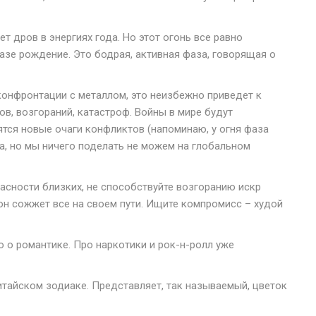
ет дров в энергиях года. Но этот огонь все равно
азе рождение. Это бодрая, активная фаза, говорящая о
конфронтации с металлом, это неизбежно приведет к
в, возгораний, катастроф. Войны в мире будут
тся новые очаги конфликтов (напоминаю, у огня фаза
вда, но мы ничего поделать не можем на глобальном
асности близких, не способствуйте возгоранию искр
 он сожжет все на своем пути. Ищите компромисс – худой
то о романтике. Про наркотики и рок-н-ролл уже
китайском зодиаке. Представляет, так называемый, цветок