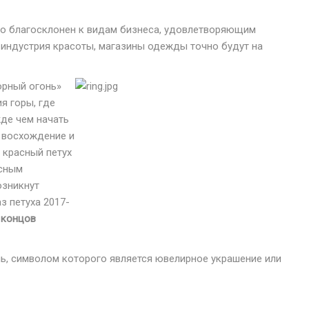
нно благосклонен к видам бизнеса, удовлетворяющим
 индустрия красоты, магазины одежды точно будут на
орный огонь»
я горы, где
жде чем начать
ь восхождение и
 красный петух
асным
озникнут
з петуха 2017-
 концов
Инь, символом которого является ювелирное украшение или