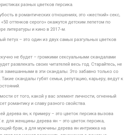
еристиках разных цветков персика.
грубость в романтических отношениях, это «жесткий» секс,
«50 оттенков серого» окажутся детским лепетом по
е литературы и кино в 2017-м.
ый петух – это один из двух самых разгульных цветков
 скучно не будет – громкими сексуальными скандалами
удет развлекать своих читателей весь год. Старайтесь, не
ся замешанными в эти скандалы. Это забавно только со
 Такие скандалы губят семьи, репутацию, карьеру, ведут к
остояний.
мости от того, какой у вас элемент личности, огненный
есет романтику и славу разного свойства.
й дерева ян, к примеру – это цветок персика вызова
Т.е. для женщины дерева ян – это цветок персика,
ющий брак, а для мужчины дерева ян интрижка на