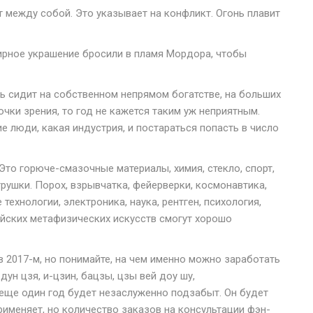
т между собой. Это указывает на конфликт. Огонь плавит
ирное украшение бросили в пламя Мордора, чтобы
нь сидит на собственном непрямом богатстве, на больших
точки зрения, то год не кажется таким уж неприятным.
ие люди, какая индустрия, и постараться попасть в число
 Это горюче-смазочные материалы, химия, стекло, спорт,
грушки. Порох, взрывчатка, фейерверки, космонавтика,
ехнологии, электроника, наука, рентген, психология,
тайских метафизических искусств смогут хорошо
в 2017-м, но понимайте, на чем именно можно заработать
 дун цзя, и-цзин, бацзы, цзы вей доу шу,
й еще один год будет незаслуженно подзабыт. Он будет
применяет, но количество заказов на консультации фэн-