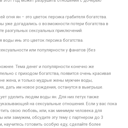
 в этот год может разрушить отношения с дочерью
.
й огня ян – это цветок персика грабителя богатства.
вы уже догадались о возможности потери богатства в
те разгульных сексуальных приключений.
 воды инь это цветок персика богатства.
ексуальности или популярности у фанатов (без
ожнее. Тема денег и популярности конечно же
лельно с приходом богатства, появится очень красивая
 не жена, и только мудрые жены мужчин воды,
я, дать им новое рождения, останутся в выигрыше.
ет уделить людям воды ян. Для них петух также
 указывающей на сексуальные отношения. Если у вас пока
ретить свою любовь, или, как минимум человека для
ы или замужем, обсудите эту тему с партнером до 3
, научитесь готовить особую еду, сделайте более