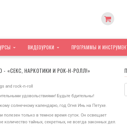
УРСЫ
ВИДЕО
УРОКИ
ПРОГРАММЫ
И ИНСТРУМЕН
О - «СЕКС, НАРКОТИКИ И РОК-Н-РОЛЛ!»
тельными удовольствиями! Будьте бдительны!
скому солнечному календарю, год Огня Инь на Петухе.
ечи полезен только в темное время суток. Он освещает
е количество тайных, секретных, не всегда законных дел.