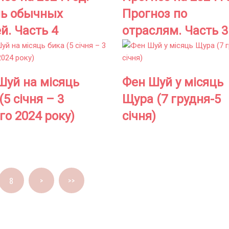
ь обычных
Прогноз по
й. Часть 4
отраслям. Часть 3
Шуй на місяць
Фен Шуй у місяць
(5 січня – 3
Щура (7 грудня-5
о 2024 року)
січня)
8
>
>>