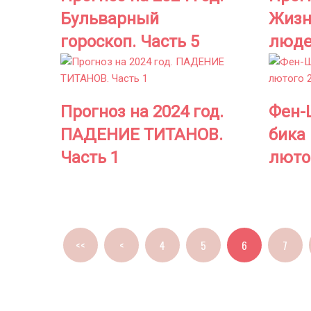
Бульварный
Жизн
гороскоп. Часть 5
люде
Прогноз на 2024 год.
Фен-
ПАДЕНИЕ ТИТАНОВ.
бика 
Часть 1
лютог
<<
<
4
5
6
7