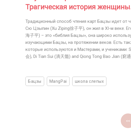
Трагическая история женщины
Традиционный способ чтения карт Бацзы идет от ч
Сю Цзыпин (Xu Ziping徐子平), он жил в XI-м веке. Его
海子平) – это «библия Бацзы», она широко использ
изучающими Бацзы, на протяжении веков. Есть такж
которые используются и Мастерами, и учениками: 
会), Di Tian Sui (滴天髓) and Qiong Tong Bao Jian (窮
Бацзы
MangPai
школа слепых
<<