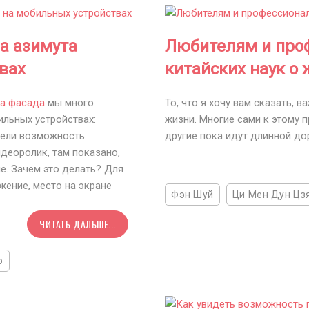
а азимута
Любителям и про
вах
китайских наук о
та фасада
мы много
То, что я хочу вам сказать, 
ильных устройствах:
жизни. Многие сами к этому 
рели возможность
другие пока идут длинной до
деоролик, там показано,
е. Зачем это делать? Для
жение, место на экране
Фэн Шуй
Ци Мен Дун Цз
ЧИТАТЬ ДАЛЬШЕ...
р