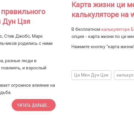
Карта жизни ци м
 правильного
калькуляторе на w
 Дун Цзя
В бесплатном
калькуляторе 
тс, Стив Джобс, Марк
опция - карта жизни по ци ме
альчиков родились с ними
Нажмите кнопку "карта жизни
а, разные люди в
х повлиять, и взрослый
Ци Мен Дун Цзя
калькул
ывает огромное влияние на
удьба.
ЧИТАТЬ ДАЛЬШЕ...