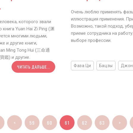
.
Очень люблю применять фазы 
иллюстрация применения. При
еловека, которого звали
Возможно, такой подход, убе
 книга Yuan Hai Zi Ping (渊
приеме сотрудника на работу
уется многими людьми,
выборе профессии.
е и другие книги,
San Ming Tong Hui (三命通
通寶鑑) и другие.
Фаза Ци
Бацзы
Джон
ЧИТАТЬ ДАЛЬШЕ...
<
59
60
61
62
63
>