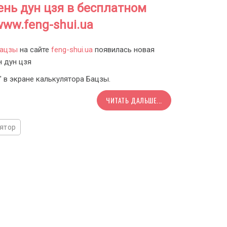
ень дун цзя в бесплатном
ww.feng-shui.ua
Бацзы
на сайте
feng-shui.ua
появилась новая
н дун цзя
" в экране калькулятора Бацзы.
ЧИТАТЬ ДАЛЬШЕ...
ятор