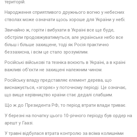
територій.
Народження сприятливого дружнього вогню у небесних
стволах може означати щось хороше для України у небі.
Звичайно ж, горіти і вибухати в Україні все ще буде,
обстріли продовжуватимуться, але українське небо все
більш і більше захищене, тоді як Росія практично
беззахисна, і всім це стало зрозумілим.
Російські військові та техніка воюють в Україні, а в країні
важливі об'єкти не захищені належним чином.
Російську владу представляє елемент дерева, що
виснажується, «згоряє» у поточному періоді. Це означає,
що вище керівництво країни стає дедалі слабшим.
Що ж до Президента РФ, то період втрати влади триває.
У березні на початку цього 10-річного періоду був ордер на
арешт у Гаазі.
У травні відбулася втрата контролю за всіма колишніми