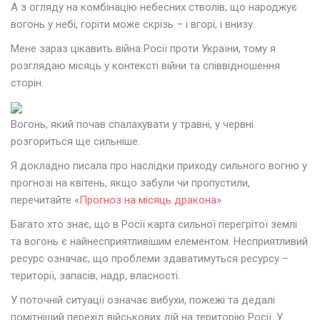
А з огляду на комбінацію небесних стволів, що народжує
вогонь у небі, горіти може скрізь – і вгорі, і внизу.
Мене зараз цікавить війна Росії проти України, тому я
розглядаю місяць у контексті війни та співвідношення
сторін.
Вогонь, який почав спалахувати у травні, у червні
розгориться ще сильніше.
Я докладно писала про наслідки приходу сильного вогню у
прогнозі на квітень, якщо забули чи пропустили,
перечитайте «
Прогноз на місяць дракона
»
Багато хто знає, що в Росії карта сильної перегрітої землі
та вогонь є найнесприятливішим елементом. Несприятливий
ресурс означає, що проблеми здаватимуться ресурсу –
території, запасів, надр, власності.
У поточній ситуації означає вибухи, пожежі та дедалі
помітніший перехід військових дій на територію Росії. У