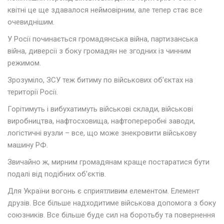
квітні це ще здавалося неймовірним, але тепер стає все
очевиднішим.
У Росії починається громадянська війна, партизанська
війна, диверсії з боку громадян не згодних із чинним
режимом.
Зрозуміло, ЗСУ теж битиму по військових об'єктах на
території Росії.
Горітимуть і вибухатимуть військові склади, військові
виробництва, нафтосховища, нафтопереробні заводи,
логістичні вузли – все, що може знекровити військову
машину РФ.
Звичайно ж, мирним громадянам краще постаратися бути
подалі від подібних об'єктів.
Для України вогонь є сприятливим елементом. Елемент
друзів. Все більше надходитиме військова допомога з боку
союзників. Все більше буде сил на боротьбу та повернення