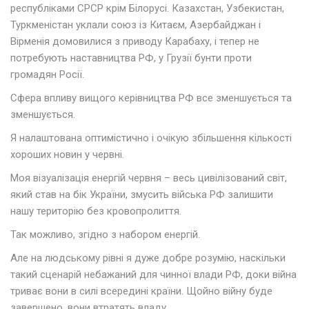
республіками СРСР крім Білорусі. Казахстан, Узбекистан,
Туркменістан уклали союз із Китаєм, Азербайджан і
Вірменія домовилися з приводу Карабаху, і тепер не
потребують наставництва РФ, у Грузії бунти проти
громадян Росії.
Сфера впливу вищого керівництва РФ все зменшується та
зменшується.
Я налаштована оптимістично і очікую збільшення кількості
хороших новин у червні.
Моя візуалізація енергій червня – весь цивілізований світ,
який став на бік України, змусить війська РФ залишити
нашу територію без кровопролиття.
Так можливо, згідно з набором енергій.
Але на людському рівні я дуже добре розумію, наскільки
такий сценарій небажаний для чинної влади РФ, доки війна
триває вони в силі всередині країни. Щойно війну буде
завершено, вони втратять владу.