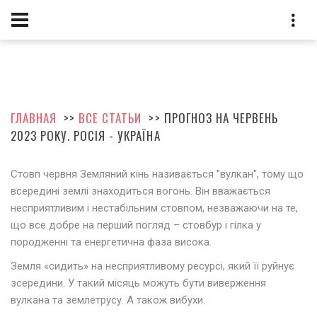
ГЛАВНАЯ
>>
ВСЕ СТАТЬИ
>> ПРОГНОЗ НА ЧЕРВЕНЬ
2023 РОКУ. РОСІЯ - УКРАЇНА
Стовп червня Земляний кінь називається "вулкан", тому що
всередині землі знаходиться вогонь. Він вважається
несприятливим і нестабільним стовпом, незважаючи на те,
що все добре на перший погляд – стовбур і гілка у
породженні та енергетична фаза висока.
Земля «сидить» на несприятливому ресурсі, який її руйнує
зсередини. У такий місяць можуть бути виверження
вулкана та землетрусу. А також вибухи.