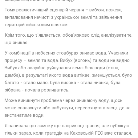
Тому реалістичніший сценарій червня – вибухи, пожежі,
випалювання нечисті з української землі та звільнення
територій військовим шляхом.
Крім того, що з'являється, обов'язково слід аналізувати те,
що зникає.
У комбінації в небесних стовбурах зникає вода. Учасники
процесу – земля та вода. Вибух (вогонь) та води не видно.
Вибух або аварійне руйнування землі біля води (стіна,
дамба), в результаті якого вода витікає, зменшується, було
багато - стало мало, була висока - стала низька, була
зібрана - почала розливатись.
Може виникнути проблема через зникаючу воду, щось
може спалахнути або вибухнути, пересохнути в місці, де не
вистачатиме води.
Я написала цю замітку ще наприкінці травня, але публікую
тільки зараз, коли трагедія на Каховській ГЕС вже сталася,