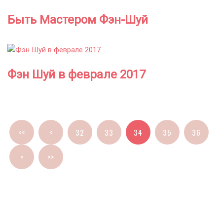
Быть Мастером Фэн-Шуй
Фэн Шуй в феврале 2017
<<
<
32
33
34
35
36
>
>>